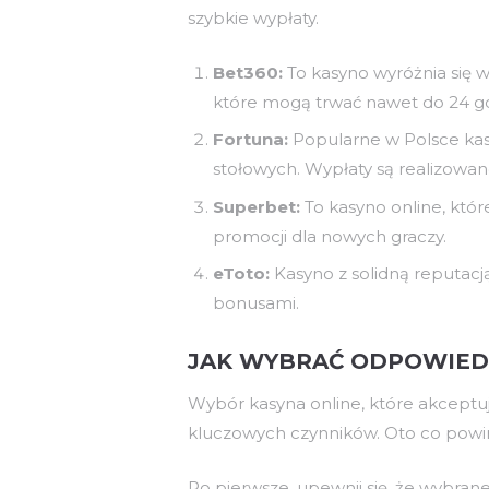
szybkie wypłaty.
Bet360:
To kasyno wyróżnia się 
które mogą trwać nawet do 24 go
Fortuna:
Popularne w Polsce kasy
stołowych. Wypłaty są realizowan
Superbet:
To kasyno online, któr
promocji dla nowych graczy.
eToto:
Kasyno z solidną reputacją
bonusami.
JAK WYBRAĆ ODPOWIEDN
Wybór kasyna online, które akceptuje
kluczowych czynników. Oto co powi
Po pierwsze, upewnij się, że wybran