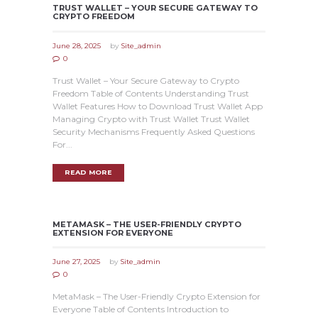
TRUST WALLET – YOUR SECURE GATEWAY TO
CRYPTO FREEDOM
June 28, 2025
by
Site_admin
0
Trust Wallet – Your Secure Gateway to Crypto
Freedom Table of Contents Understanding Trust
Wallet Features How to Download Trust Wallet App
Managing Crypto with Trust Wallet Trust Wallet
Security Mechanisms Frequently Asked Questions
For...
READ MORE
METAMASK – THE USER-FRIENDLY CRYPTO
EXTENSION FOR EVERYONE
June 27, 2025
by
Site_admin
0
MetaMask – The User-Friendly Crypto Extension for
Everyone Table of Contents Introduction to