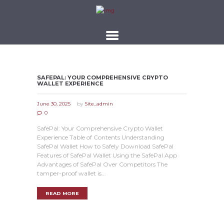
SAFEPAL: YOUR COMPREHENSIVE CRYPTO
WALLET EXPERIENCE
June 30, 2025
by
Site_admin
0
SafePal: Your Comprehensive Crypto Wallet
Experience Table of Contents Understanding
SafePal Wallet How to Safely Download SafePal
Features of SafePal Wallet Using the SafePal App
Advantages of SafePal Over Competitors The
tamper-proof wallet is...
READ MORE