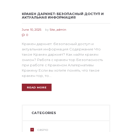
КРАКЕН ДАРКНЕТ: БЕЗОПАСНЫЙ ДОСТУП И
АКТУАЛЬНАЯ ИНФОРМАЦИЯ
June 10, 2025
by
Site_admin
0
Кракен даркнет: безопасный доступ и
актуальная информация Содержание Что
такое Кракен даркнет? Как найти кракен
онион? Работа с кракен тор Безопасность
при работе с Кракеном Альтернативы
Кракену Если вы хотите понять, что такое
кракен тор, то...
READ MORE
CATEGORIES
casino