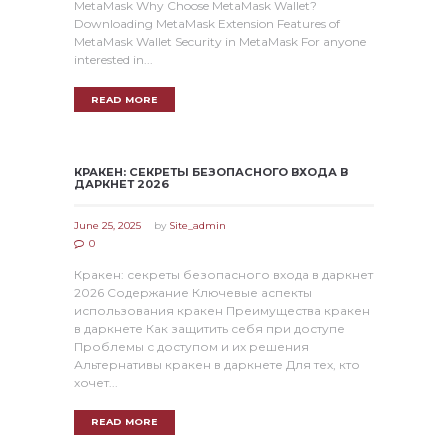
MetaMask Why Choose MetaMask Wallet?
Downloading MetaMask Extension Features of
MetaMask Wallet Security in MetaMask For anyone
interested in...
READ MORE
КРАКЕН: СЕКРЕТЫ БЕЗОПАСНОГО ВХОДА В
ДАРКНЕТ 2026
June 25, 2025
by
Site_admin
0
Кракен: секреты безопасного входа в даркнет
2026 Содержание Ключевые аспекты
использования кракен Преимущества кракен
в даркнете Как защитить себя при доступе
Проблемы с доступом и их решения
Альтернативы кракен в даркнете Для тех, кто
хочет...
READ MORE