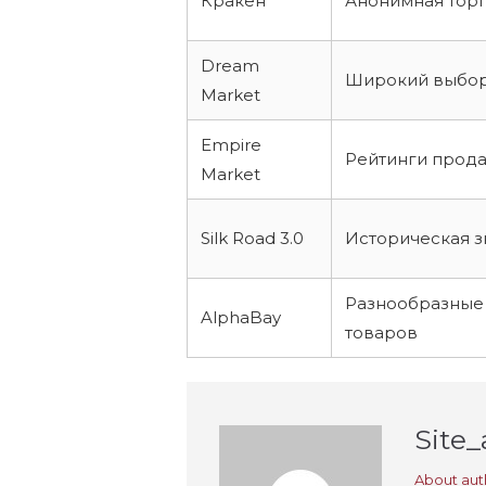
Кракен
Анонимная торг
Dream
Широкий выбор
Market
Empire
Рейтинги прод
Market
Silk Road 3.0
Историческая з
Разнообразные
AlphaBay
товаров
Site
About aut