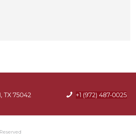
d, TX 75042
+1 (972) 487-0025
 Reserved