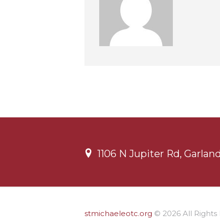
1106 N Jupiter Rd, Garlan
stmichaeleotc.org
© 2026 All Rights