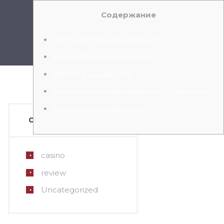
Содержание
Login
Что такое Кракен даркнет?
ABOUT US
Как найти кракен онион?
Работа с кракен тор
Безопасность при работе с Кракеном
Альтернативы Кракену
CATEGORIES
casino
review
Uncategorized