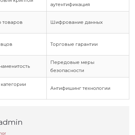
овля криптой
аутентификация
 товаров
Шифрование данных
авцов
Торговые гарантии
Передовые меры
наменитость
безопасности
 категории
Антифишинг технологии
_admin
hor