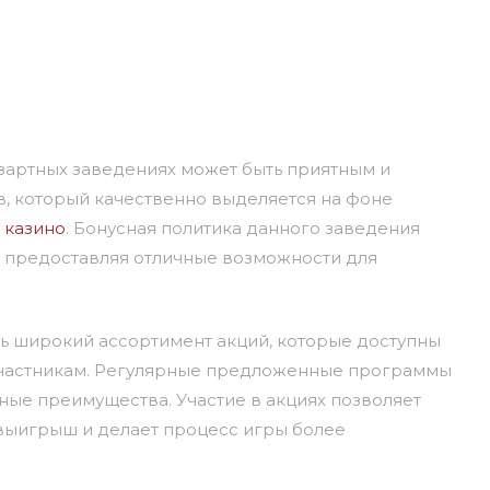
артных заведениях может быть приятным и
в, который качественно выделяется на фоне
 казино
. Бонусная политика данного заведения
, предоставляя отличные возможности для
ть широкий ассортимент акций, которые доступны
 участникам. Регулярные предложенные программы
ные преимущества. Участие в акциях позволяет
 выигрыш и делает процесс игры более