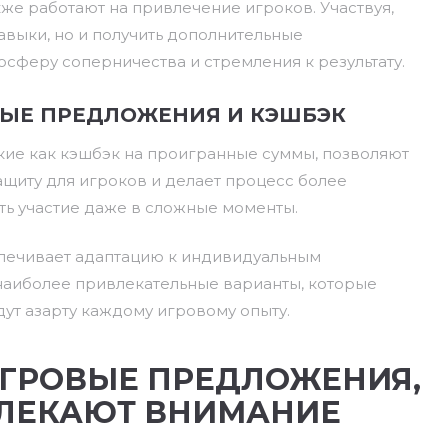
же работают на привлечение игроков. Участвуя,
авыки, но и получить дополнительные
осферу соперничества и стремления к результату.
ЫЕ ПРЕДЛОЖЕНИЯ И КЭШБЭК
ие как кэшбэк на проигранные суммы, позволяют
защиту для игроков и делает процесс более
ь участие даже в сложные моменты.
печивает адаптацию к индивидуальным
аиболее привлекательные варианты, которые
дут азарту каждому игровому опыту.
ГРОВЫЕ ПРЕДЛОЖЕНИЯ,
ЛЕКАЮТ ВНИМАНИЕ