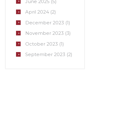
June
2025
(5)
April
2024
(2)
December
2023
(1)
November
2023
(3)
October
2023
(1)
September
2023
(2)