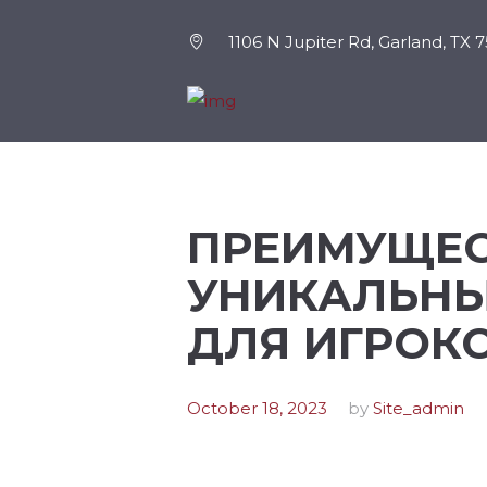
1106 N Jupiter Rd, Garland, TX 
ПРЕИМУЩЕС
УНИКАЛЬНЫ
ДЛЯ ИГРОК
October 18, 2023
by
Site_admin