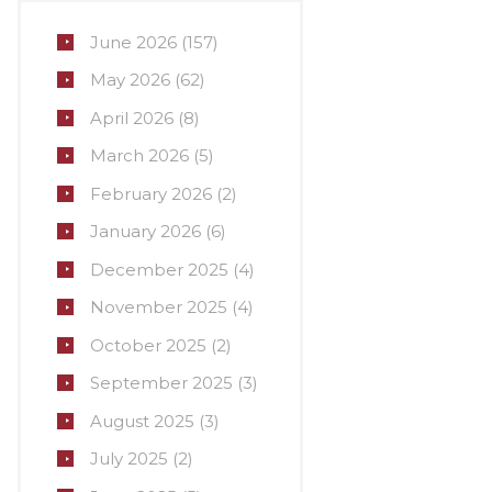
June
2026
(157)
May
2026
(62)
April
2026
(8)
March
2026
(5)
February
2026
(2)
January
2026
(6)
December
2025
(4)
November
2025
(4)
October
2025
(2)
September
2025
(3)
August
2025
(3)
July
2025
(2)