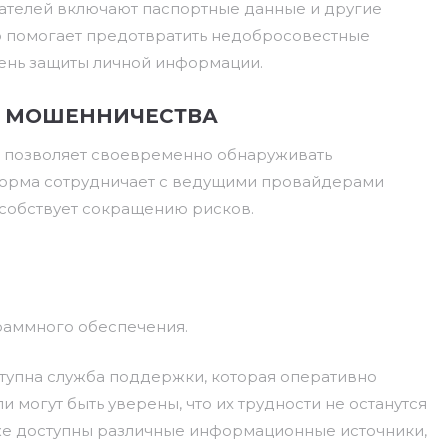
ателей включают паспортные данные и другие
 помогает предотвратить недобросовестные
вень защиты личной информации.
В МОШЕННИЧЕСТВА
й позволяет своевременно обнаруживать
форма сотрудничает с ведущими провайдерами
особствует сокращению рисков.
аммного обеспечения.
упна служба поддержки, которая оперативно
 могут быть уверены, что их трудности не останутся
же доступны различные информационные источники,