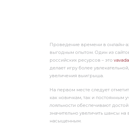
Проведение времени в онлайн-аз
выгодным опытом. Один из сайто
российских ресурсов – это
vavada
делает игру более увлекательной
увеличения выигрыша.
На первом месте следует отмети
как новичкам, так и постоянным
лояльности обеспечивают достой
значительно увеличить шансы на
насыщенным.