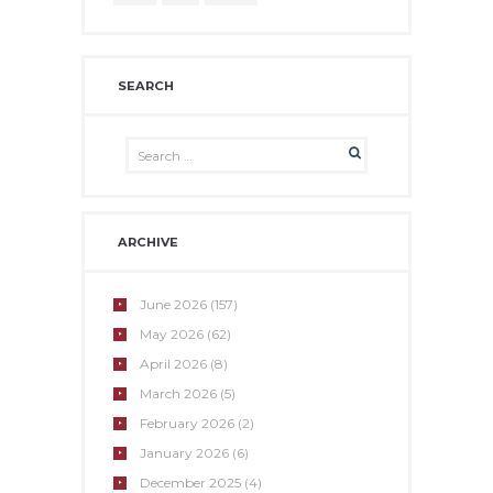
SEARCH
ARCHIVE
June
2026
(157)
May
2026
(62)
April
2026
(8)
March
2026
(5)
February
2026
(2)
January
2026
(6)
December
2025
(4)