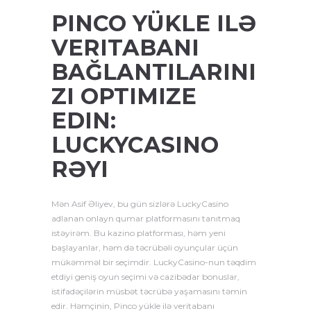
PINCO YÜKLE ILƏ
VERITABANI
BAĞLANTILARINI
ZI OPTIMIZE
EDIN:
LUCKYCASINO
RƏYI
Mən Asif Əliyev, bu gün sizlərə LuckyCasino
adlanan onlayn qumar platformasını tanıtmaq
istəyirəm. Bu kazino platforması, həm yeni
başlayanlar, həm də təcrübəli oyunçular üçün
mükəmməl bir seçimdir. LuckyCasino-nun təqdim
etdiyi geniş oyun seçimi və cazibədar bonuslar,
istifadəçilərin müsbət təcrübə yaşamasını təmin
edir. Həmçinin, Pinco yükle ilə veritabanı