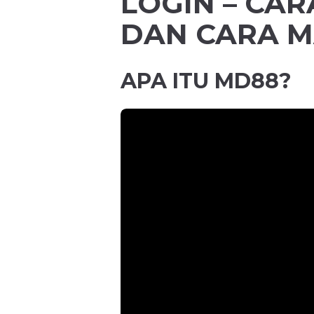
LOGIN – CAR
DAN CARA M
APA ITU MD88?