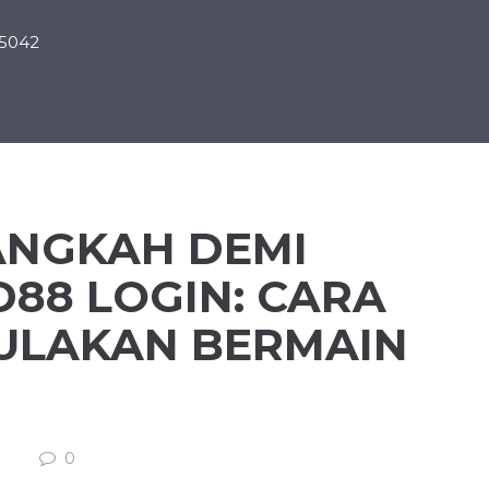
75042
ANGKAH DEMI
88 LOGIN: CARA
ULAKAN BERMAIN
0