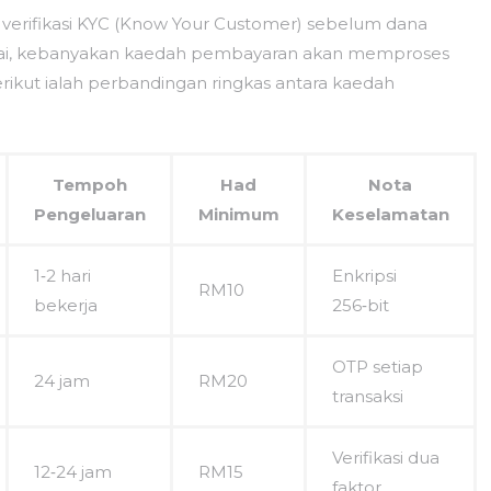
verifikasi KYC (Know Your Customer) sebelum dana
esai, kebanyakan kaedah pembayaran akan memproses
rikut ialah perbandingan ringkas antara kaedah
Tempoh
Had
Nota
Pengeluaran
Minimum
Keselamatan
1‑2 hari
Enkripsi
RM10
bekerja
256‑bit
OTP setiap
24 jam
RM20
transaksi
Verifikasi dua
12‑24 jam
RM15
faktor