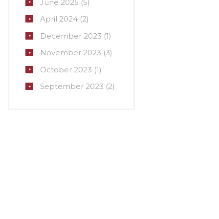
June
2025
(5)
April
2024
(2)
December
2023
(1)
November
2023
(3)
October
2023
(1)
September
2023
(2)