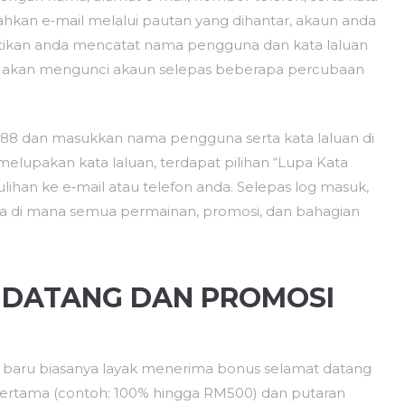
hkan e‑mail melalui pautan yang dihantar, akaun anda
Pastikan anda mencatat nama pengguna dan kata laluan
iti akan mengunci akaun selepas beberapa percubaan
d88 dan masukkan nama pengguna serta kata laluan di
melupakan kata laluan, terdapat pilihan “Lupa Kata
han ke e‑mail atau telefon anda. Selepas log masuk,
 di mana semua permainan, promosi, dan bahagian
 DATANG DAN PROMOSI
n baru biasanya layak menerima bonus selamat datang
pertama (contoh: 100% hingga RM500) dan putaran