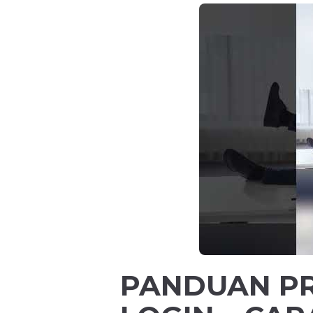
PANDUAN PR