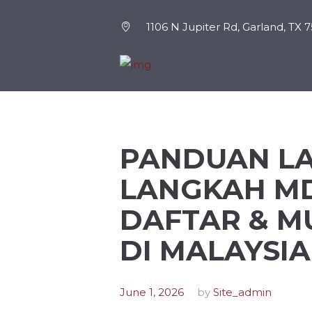
1106 N Jupiter Rd, Garland, TX 
PANDUAN L
LANGKAH MD
DAFTAR & M
DI MALAYSIA
June 1, 2026
by
Site_admin