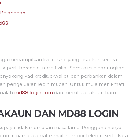
n
 Pelanggan
md88
juga menampilkan live casino yang disiarkan secara
seperti berada di meja fizikal. Semua ini digabungkan
yokong kad kredit, e‑wallet, dan perbankan dalam
 dan pengeluaran lebih mudah. Untuk mula menikmati
 ialah
md88-login.com
dan membuat akaun baru.
AKAUN DAN MD88 LOGIN
a supaya tidak memakan masa lama. Pengguna hanya
engan nama, alamat e‑mail, nombor telefon, serta kata