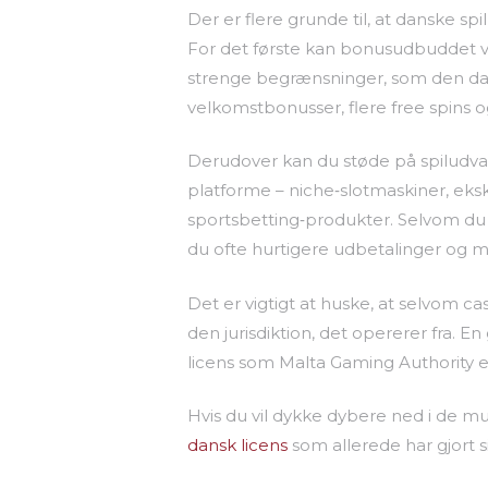
Der er flere grunde til, at danske sp
For det første kan bonusudbuddet v
strenge begrænsninger, som den dans
velkomstbonusser, flere free spins 
Derudover kan du støde på spiludval
platforme – niche‑slotmaskiner, eksk
sportsbetting‑produkter. Selvom du m
du ofte hurtigere udbetalinger og m
Det er vigtigt at huske, at selvom cas
den jurisdiktion, det opererer fra. 
licens som Malta Gaming Authority 
Hvis du vil dykke dybere ned i de m
dansk licens
som allerede har gjort