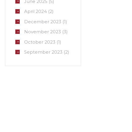
June
2025
(5)
April
2024
(2)
December
2023
(1)
November
2023
(3)
October
2023
(1)
September
2023
(2)