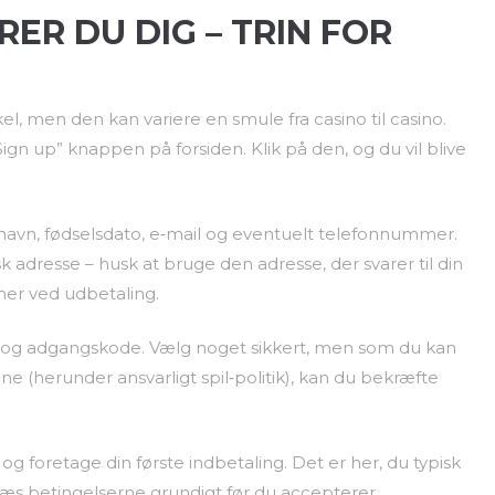
ER DU DIG – TRIN FOR
el, men den kan variere en smule fra casino til casino.
“Sign up” knappen på forsiden. Klik på den, og du vil blive
 navn, fødselsdato, e‑mail og eventuelt telefonnummer.
 adresse – husk at bruge den adresse, der svarer til din
mer ved udbetaling.
‑ og adgangskode. Vælg noget sikkert, men som du kan
ne (herunder ansvarligt spil‑politik), kan du bekræfte
g foretage din første indbetaling. Det er her, du typisk
læs betingelserne grundigt før du accepterer.