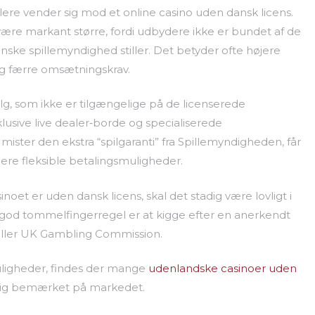
illere vender sig mod et online casino uden dansk licens.
ære markant større, fordi udbydere ikke er bundet af de
ke spillemyndighed stiller. Det betyder ofte højere
og færre omsætningskrav.
g, som ikke er tilgængelige på de licenserede
lusive live dealer‑borde og specialiserede
ister den ekstra “spilgaranti” fra Spillemyndigheden, får
ere fleksible betalingsmuligheder.
inoet er uden dansk licens, skal det stadig være lovligt i
En god tommelfingerregel er at kigge efter en anerkendt
eller UK Gambling Commission.
uligheder, findes der mange
udenlandske casinoer uden
 sig bemærket på markedet.