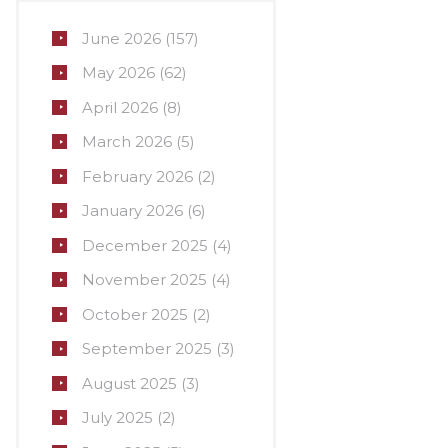
June
2026
(157)
May
2026
(62)
April
2026
(8)
March
2026
(5)
February
2026
(2)
January
2026
(6)
December
2025
(4)
November
2025
(4)
October
2025
(2)
September
2025
(3)
August
2025
(3)
July
2025
(2)