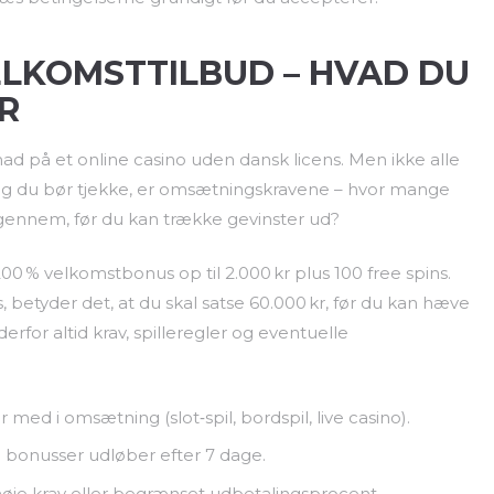
LKOMSTTILBUD – HVAD DU
R
ad på et online casino uden dansk licens. Men ikke alle
ing du bør tjekke, er omsætningskravene – hvor mange
igennem, før du kan trække gevinster ud?
 200 % velkomstbonus op til 2.000 kr plus 100 free spins.
betyder det, at du skal satse 60.000 kr, før du kan hæve
rfor altid krav, spilleregler og eventuelle
 med i omsætning (slot‑spil, bordspil, live casino).
 bonusser udløber efter 7 dage.
je krav eller begrænset udbetalingsprocent.