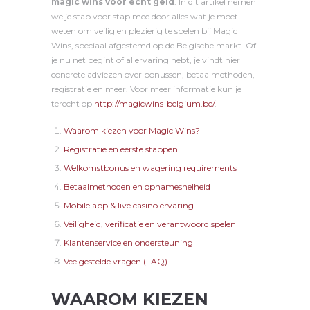
magic wins voor echt geld
. In dit artikel nemen
we je stap voor stap mee door alles wat je moet
weten om veilig en plezierig te spelen bij Magic
Wins, speciaal afgestemd op de Belgische markt. Of
je nu net begint of al ervaring hebt, je vindt hier
concrete adviezen over bonussen, betaalmethoden,
registratie en meer. Voor meer informatie kun je
terecht op
http://magicwins-belgium.be/
.
Waarom kiezen voor Magic Wins?
Registratie en eerste stappen
Welkomstbonus en wagering requirements
Betaalmethoden en opnamesnelheid
Mobile app & live casino ervaring
Veiligheid, verificatie en verantwoord spelen
Klantenservice en ondersteuning
Veelgestelde vragen (FAQ)
WAAROM KIEZEN