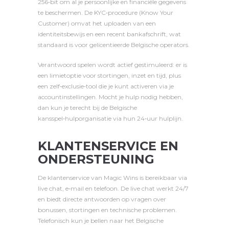
256‑bit om al je persoonlijke en financiële gegevens
te beschermen. De KYC‑procedure (Know Your
Customer) omvat het uploaden van een
identiteitsbewijs en een recent bankafschrift, wat
standaard is voor gelicentieerde Belgische operators.
Verantwoord spelen wordt actief gestimuleerd: er is
een limietoptie voor stortingen, inzet en tijd, plus
een zelf‑exclusie‑tool die je kunt activeren via je
accountinstellingen. Mocht je hulp nodig hebben,
dan kun je terecht bij de Belgische
kansspel‑hulporganisatie via hun 24‑uur hulplijn.
KLANTENSERVICE EN
ONDERSTEUNING
De klantenservice van Magic Wins is bereikbaar via
live chat, e‑mail en telefoon. De live chat werkt 24/7
en biedt directe antwoorden op vragen over
bonussen, stortingen en technische problemen.
Telefonisch kun je bellen naar het Belgische