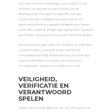
Wins een native mobiele app voor zowel iOS als
Android. De app bevat alle functies van de
desktopversie, inclusief bonusacties, live chat
support en een volledige live‑casino sectie. De
gebruikersinterface is geoptimaliseerd voor kleine
schermen, zodat je zonder vertraging kunt inzetten
op roulette, blackjack of baccarat met echte dealers.
De live‑casino’s gebruiken HD‑streams en meerdere
camerahoeken, waardoor je een realistische
casinobeleving krijgt. Bovendien kun je via de app
push‑notificaties ontvangen voor exclusieve
aanbiedingen, zodat je nooit een kans mist.
VEILIGHEID,
VERIFICATIE EN
VERANTWOORD
SPELEN
Magic Wins maakt gebruik van SSL‑encryptie van