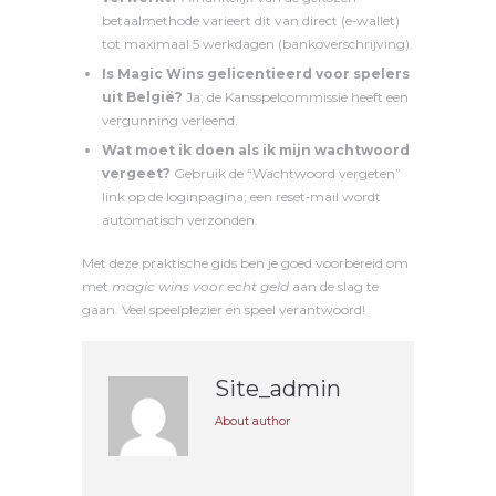
betaalmethode varieert dit van direct (e‑wallet)
tot maximaal 5 werkdagen (bankoverschrijving).
Is Magic Wins gelicentieerd voor spelers
uit België?
Ja, de Kansspelcommissie heeft een
vergunning verleend.
Wat moet ik doen als ik mijn wachtwoord
vergeet?
Gebruik de “Wachtwoord vergeten”
link op de loginpagina; een reset‑mail wordt
automatisch verzonden.
Met deze praktische gids ben je goed voorbereid om
met
magic wins voor echt geld
aan de slag te
gaan. Veel speelplezier en speel verantwoord!
Site_admin
About author