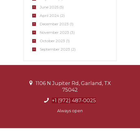
June
2025
(5)
April
2024
(2)
December
2023
(1)
November
2023
(3)
October
2023
(1)
September
2023
(2)
1106 N Jupiter Rd, Garland, TX
75042
+1 (972) 487-0025
Always open