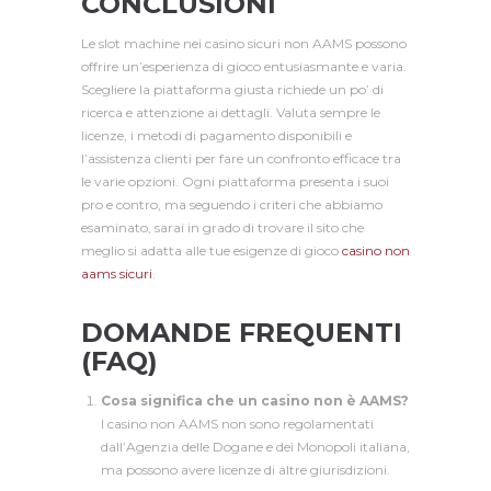
CONCLUSIONI
Le slot machine nei casino sicuri non AAMS possono
offrire un’esperienza di gioco entusiasmante e varia.
Scegliere la piattaforma giusta richiede un po’ di
ricerca e attenzione ai dettagli. Valuta sempre le
licenze, i metodi di pagamento disponibili e
l’assistenza clienti per fare un confronto efficace tra
le varie opzioni. Ogni piattaforma presenta i suoi
pro e contro, ma seguendo i criteri che abbiamo
esaminato, sarai in grado di trovare il sito che
meglio si adatta alle tue esigenze di gioco
casino non
aams sicuri
.
DOMANDE FREQUENTI
(FAQ)
Cosa significa che un casino non è AAMS?
I casino non AAMS non sono regolamentati
dall’Agenzia delle Dogane e dei Monopoli italiana,
ma possono avere licenze di altre giurisdizioni.