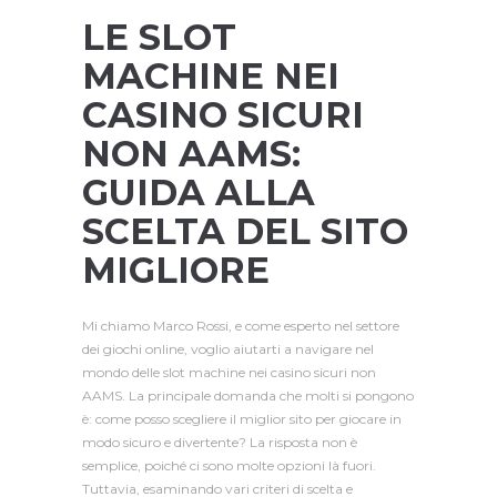
LE SLOT
MACHINE NEI
CASINO SICURI
NON AAMS:
GUIDA ALLA
SCELTA DEL SITO
MIGLIORE
Mi chiamo Marco Rossi, e come esperto nel settore
dei giochi online, voglio aiutarti a navigare nel
mondo delle slot machine nei casino sicuri non
AAMS. La principale domanda che molti si pongono
è: come posso scegliere il miglior sito per giocare in
modo sicuro e divertente? La risposta non è
semplice, poiché ci sono molte opzioni là fuori.
Tuttavia, esaminando vari criteri di scelta e