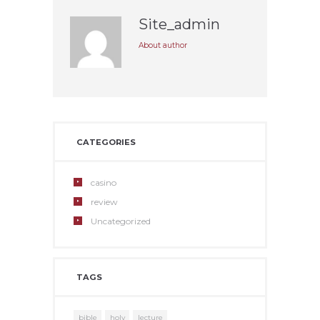
Site_admin
About author
CATEGORIES
casino
review
Uncategorized
TAGS
bible
holy
lecture