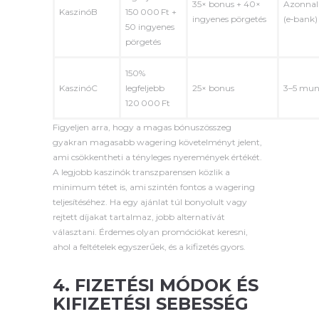
35× bonus + 40×
Azonnal
KaszinóB
150 000 Ft +
ingyenes pörgetés
(e‑bank)
50 ingyenes
pörgetés
150%
KaszinóC
legfeljebb
25× bonus
3–5 mu
120 000 Ft
Figyeljen arra, hogy a magas bónuszösszeg
gyakran magasabb wagering követelményt jelent,
ami csökkentheti a tényleges nyeremények értékét.
A legjobb kaszinók transzparensen közlik a
minimum tétet is, ami szintén fontos a wagering
teljesítéséhez. Ha egy ajánlat túl bonyolult vagy
rejtett díjakat tartalmaz, jobb alternatívát
választani. Érdemes olyan promóciókat keresni,
ahol a feltételek egyszerűek, és a kifizetés gyors.
4. FIZETÉSI MÓDOK ÉS
KIFIZETÉSI SEBESSÉG