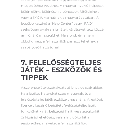
megoldáshoz vezethet. A magyar nyelvű helpdesk
külön előny, különösen a bónuszok feltételeinek
vagy a KYC folyamatnak a magyarázatában. A
legtöbb kaszinó a “Help Center” vagy “FAQ”
szekcióban gyakran ismételt kérdéseket tesz közzé,
ami önállóan is segíthet. Ha a probléma nem
oldódik meg, a felhasználók panaszt tehetnek a
szabályozó hatóságnál.
7. FELELŐSSÉGTELJES
JÁTÉK – ESZKÖZÖK ÉS
TIPPEK
A szerencsejáték szórakoztató lehet, de csak akkor,
ha a játékos határokat szab magának, és a
felelősségteljes játék eszközeit használja. A legtöbb
licencelt kaszinó beépített felelősségteljes játék
funkciókat kínál: befizetési limit, veszteségkorlát,
önkizárási lehetőség, valamint időkorlát a
session‑ökre, melyeket a felhasználói fiók