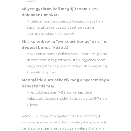
nevét.
Milyen gyakran kell megújítanom a KYC
dokumentumokat?
Általában csak egyszer szükséges, kivéve ha a
kaszinó új szabályzatot vezet be vagy a
személyes adatok változnak.
Mi a különbség a “welcome bonus” és a “no
deposit bonus” között?
A welcome bonus befizetéshez kötött, míg a no
deposit bonus regisztráció után ingyenes pénz
vagy pörgetés, de gyakran szigorúbb wagering
követelmény van.
Mennyi idő alatt érkezik meg a nyeremény a
bankszámlámra?
A legtöbb esetben 1–3 munkanap, de a
választott fizetési módtól függően akár 5‑7 nap
is lehet.
Reméljük, hogy ez a gyakorlati útmutató segít
eligazodni a kaszinók sokszínű világában, és a fenti
tanácsok alapján magabiztosan választhatja ki a