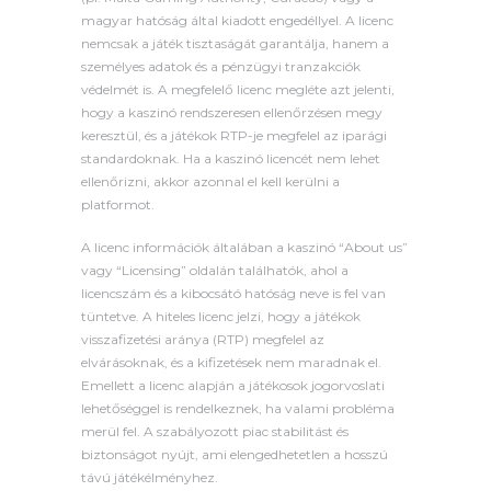
magyar hatóság által kiadott engedéllyel. A licenc
nemcsak a játék tisztaságát garantálja, hanem a
személyes adatok és a pénzügyi tranzakciók
védelmét is. A megfelelő licenc megléte azt jelenti,
hogy a kaszinó rendszeresen ellenőrzésen megy
keresztül, és a játékok RTP-je megfelel az iparági
standardoknak. Ha a kaszinó licencét nem lehet
ellenőrizni, akkor azonnal el kell kerülni a
platformot.
A licenc információk általában a kaszinó “About us”
vagy “Licensing” oldalán találhatók, ahol a
licencszám és a kibocsátó hatóság neve is fel van
tüntetve. A hiteles licenc jelzi, hogy a játékok
visszafizetési aránya (RTP) megfelel az
elvárásoknak, és a kifizetések nem maradnak el.
Emellett a licenc alapján a játékosok jogorvoslati
lehetőséggel is rendelkeznek, ha valami probléma
merül fel. A szabályozott piac stabilitást és
biztonságot nyújt, ami elengedhetetlen a hosszú
távú játékélményhez.