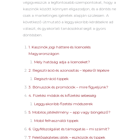
végigvesszük a legfontosabb szempontokat, hogy a
kaszinók között könnyen eligazodjon, és a döntés ne
csak a marketinges ígéretek alapján szülessen. A
következő útmutató a leggyakoribb kérdésekre ad
választ, és gyakorlati tanácsokkal segít a gyors
döntésben.
1. Kaszinók jogi háttere és licencelés
Magyarországon
Mely hatóság adja a licenceket?
2. Regisztráció és azonosítás – lépésről lépésre
Regisztráció tippek
3. Bónuszok és promóciók – mire figyeljünk?
4. Fizetési módok és kifizetési sebesség
Leggyakoribb fizetési módszerek
5. Mobilos játékélmény – app vagy böngésző?
Mobil felhasználói tippek
6. Ügyfélszolgálat és támogatás – mi számít?
7. Felelősségteljes játék – eszközök és tippek