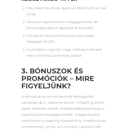
Használjon érvényes, gyakran ellenőrzött e‑mail
címet.
Válasszon egy könnyen megjegyezhető, de
biztonságos jelszót (legalább 8 karakter).
Olvassa el a Kaszinó Általános Szerződési
Feltételeit (ÁSZF).
Győződjön meg róla, hogy a felhasználóneve
nem tartalmaz személyes adatot.
3. BÓNUSZOK ÉS
PROMÓCIÓK – MIRE
FIGYELJÜNK?
A bónuszok az online kaszinók legnagyobb
vonzereje, de a „welcome bonus” mögött gyakran
rejtett feltételek állnak, amelyek befolyásolhatják a
nyeremények tényleges értékét. A legfontosabb
mérőszám a wagering követelmény (megfordulási
követelmény), amely azt mutatja, hányszor kell