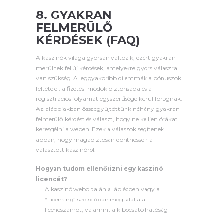
8. GYAKRAN
FELMERÜLŐ
KÉRDÉSEK (FAQ)
A kaszinók világa gyorsan változik, ezért gyakran
merülnek fel új kérdések, amelyekre gyors válaszra
van szükség. A leggyakoribb dilemmák a bónuszok
feltételei, a fizetési módok biztonsága és a
regisztrációs folyamat egyszerűsége körül forognak.
Az alábbiakban összegyűjtöttünk néhány gyakran
felmerülő kérdést és választ, hogy ne kelljen órákat
keresgélni a weben. Ezek a válaszok segítenek
abban, hogy magabiztosan dönthessen a
választott kaszinóról.
Hogyan tudom ellenőrizni egy kaszinó
licencét?
A kaszinó weboldalán a láblécben vagy a
“Licensing” szekcióban megtalálja a
licencszámot, valamint a kibocsátó hatóság