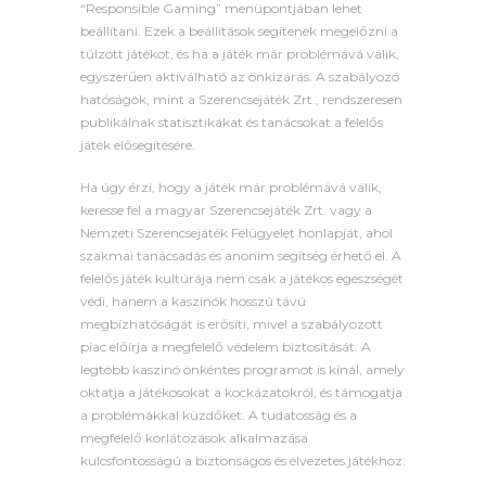
“Responsible Gaming” menüpontjában lehet
beállítani. Ezek a beállítások segítenek megelőzni a
túlzott játékot, és ha a játék már problémává válik,
egyszerűen aktiválható az önkizárás. A szabályozó
hatóságok, mint a Szerencsejáték Zrt., rendszeresen
publikálnak statisztikákat és tanácsokat a felelős
játék elősegítésére.
Ha úgy érzi, hogy a játék már problémává válik,
keresse fel a magyar Szerencsejáték Zrt. vagy a
Nemzeti Szerencsejáték Felügyelet honlapját, ahol
szakmai tanácsadás és anonim segítség érhető el. A
felelős játék kultúrája nem csak a játékos egészségét
védi, hanem a kaszinók hosszú távú
megbízhatóságát is erősíti, mivel a szabályozott
piac előírja a megfelelő védelem biztosítását. A
legtöbb kaszinó önkéntes programot is kínál, amely
oktatja a játékosokat a kockázatokról, és támogatja
a problémákkal küzdőket. A tudatosság és a
megfelelő korlátozások alkalmazása
kulcsfontosságú a biztonságos és élvezetes játékhoz.