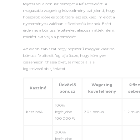
feljátszani a bónusz összegét a kifizetés előtt. A
magasabb wagering követelmény azt jelenti, hogy
hosszabb időre és több tétre lesz szükség, mielőtt a
nyeremények valóban kifizethetők lesznek. Ezért
érdemes a bónusz feltételeket alaposan áttekinteni,
mielőtt aktiválja a promóciót.
Az alábbi táblázat négy népszerű magyar kaszinó
bónusz feltételeit foglalja össze, hogy könnyen
összehasonlíthassa őket, és megtalálja a
legkedvezőbb ajánlatot.
Üdvözlő
Wagering
Kifiz
Kaszinó
bónusz
követelmény
sebe
100%
KaszinóA
legfeljebb
30× bonus
1–2 mu
100 000 Ft
200%
legfeljebb