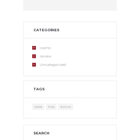
CATEGORIES
casino
review
Uncategorized
TAGS
bible
holy
lecture
SEARCH