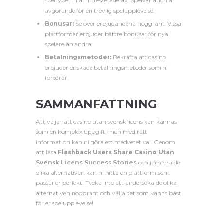
speltyper ni är intresserade av. Spelvariation är
avgörande för en trevlig spelupplevelse.
Bonusar:
Se över erbjudandena noggrant. Vissa
plattformar erbjuder bättre bonusar för nya
spelare än andra.
Betalningsmetoder:
Bekräfta att casino
erbjuder önskade betalningsmetoder som ni
föredrar.
SAMMANFATTNING
Att välja rätt casino utan svensk licens kan kännas
som en komplex uppgift, men med rätt
information kan ni göra ett medvetet val. Genom
att läsa
Flashback Users Share Casino Utan
Svensk Licens Success Stories
och jämföra de
olika alternativen kan ni hitta en plattform som
passar er perfekt. Tveka inte att undersöka de olika
alternativen noggrant och välja det som känns bäst
för er spelupplevelse!