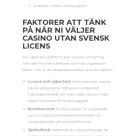
Svaghet: Mildare kundsupport.
FAKTORER ATT TÄNK
PÅ NÄR NI VÄLJER
CASINO UTAN SVENSK
LICENS
Att välja rätt plattform kan vara en utmaning,
men det finns flera faktorer som kan vägleda ert
beslut. Här är de viktigaste punkterna ni bör beakta:
Licens och säkerhet:
Kontrollera att casinot
har en giltig licens. Många användare på
Flashback föreslår att man väljer casinon med
legitima licenser för ökad trygghet.
Kundservice:
En bra support är avgörande.
Läs om andra användares erfarenheter av
kundsupporten på olika plattformar.
Spelutbud:
Säkerställ att casinot erbjuder de