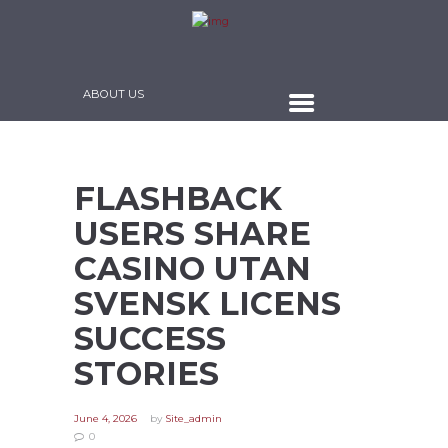
ABOUT US
FLASHBACK
USERS SHARE
CASINO UTAN
SVENSK LICENS
SUCCESS
STORIES
June 4, 2026
by
Site_admin
0