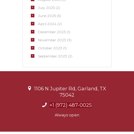
July
2025
(2)
June
2025
(5)
April
2024
(2)
December
2023
(1)
November
2023
(3)
October
2023
(1)
September
2023
(2)
1106 N Jupiter Rd, Garland, TX
75042
+1 (972) 487-0025
Always open