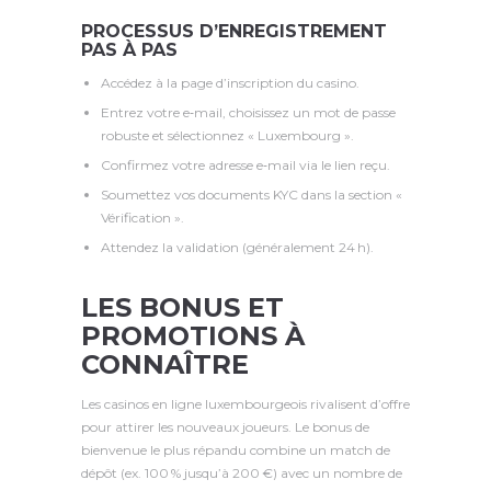
PROCESSUS D’ENREGISTREMENT
PAS À PAS
Accédez à la page d’inscription du casino.
Entrez votre e‑mail, choisissez un mot de passe
robuste et sélectionnez « Luxembourg ».
Confirmez votre adresse e‑mail via le lien reçu.
Soumettez vos documents KYC dans la section «
Vérification ».
Attendez la validation (généralement 24 h).
LES BONUS ET
PROMOTIONS À
CONNAÎTRE
Les casinos en ligne luxembourgeois rivalisent d’offre
pour attirer les nouveaux joueurs. Le bonus de
bienvenue le plus répandu combine un match de
dépôt (ex. 100 % jusqu’à 200 €) avec un nombre de