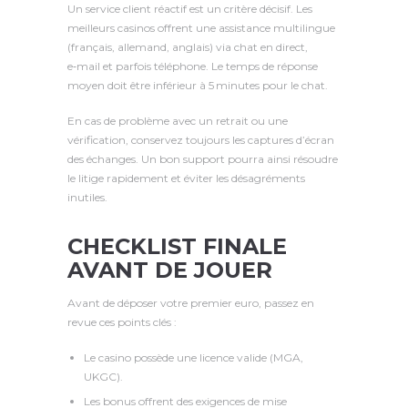
Un service client réactif est un critère décisif. Les
meilleurs casinos offrent une assistance multilingue
(français, allemand, anglais) via chat en direct,
e‑mail et parfois téléphone. Le temps de réponse
moyen doit être inférieur à 5 minutes pour le chat.
En cas de problème avec un retrait ou une
vérification, conservez toujours les captures d’écran
des échanges. Un bon support pourra ainsi résoudre
le litige rapidement et éviter les désagréments
inutiles.
CHECKLIST FINALE
AVANT DE JOUER
Avant de déposer votre premier euro, passez en
revue ces points clés :
Le casino possède une licence valide (MGA,
UKGC).
Les bonus offrent des exigences de mise