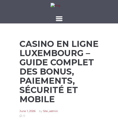
CASINO EN LIGNE
LUXEMBOURG –
GUIDE COMPLET
DES BONUS,
PAIEMENTS,
SÉCURITÉ ET
MOBILE
June 1, 2026
by
Site_admin
0