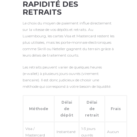
RAPIDITÉ DES
RETRAITS
Le choix du moyen de paiement influe directement
sur la vitesse de vos dépôts et retraits. Au
Luxembourg, les cartes Visa et Mastercard restent les
plus utilisées, mais les porte‑monnaie électroniques
comme Skrill ou Neteller gagnent du terrain grâce à
leurs délais de traitement courts.
Les retraits peuvent varier de quelques heures
(e‑wallet) à plusieurs jours ouvrés (virement
bancaire). Il est donc judicieux de choisir une
méthode qui correspond à votre besoin de liquidité.
Délai
Délai
Méthode
de
de
Frais
dépôt
retrait
Visa /
1‑3 jours
Instantané
Aucun
Mastercard
ouvrés