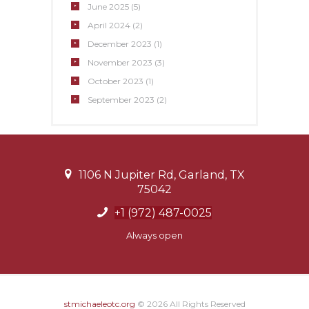
June
2025
(5)
April
2024
(2)
December
2023
(1)
November
2023
(3)
October
2023
(1)
September
2023
(2)
1106 N Jupiter Rd, Garland, TX
75042
+1 (972) 487-0025
Always open
stmichaeleotc.org
© 2026 All Rights Reserved