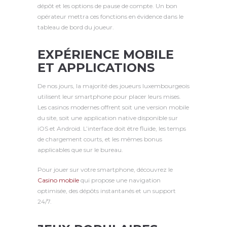
dépôt et les options de pause de compte. Un bon
opérateur mettra ces fonctions en évidence dans le
tableau de bord du joueur.
EXPÉRIENCE MOBILE
ET APPLICATIONS
De nos jours, la majorité des joueurs luxembourgeois
utilisent leur smartphone pour placer leurs mises.
Les casinos modernes offrent soit une version mobile
du site, soit une application native disponible sur
iOS et Android. L’interface doit être fluide, les temps
de chargement courts, et les mêmes bonus
applicables que sur le bureau.
Pour jouer sur votre smartphone, découvrez le
Casino mobile
qui propose une navigation
optimisée, des dépôts instantanés et un support
24/7.