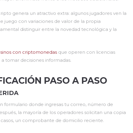
ripto genera un atractivo extra: algunos jugadores ven la
e juego con variaciones de valor de la propia
mental distinguir entre la novedad tecnológica y la
sinos con criptomonedas
que operen con licencias
á a tomar decisiones informadas.
FICACIÓN PASO A PASO
ERIDA
 un formulario donde ingresas tu correo, número de
espués, la mayoría de los operadores solicitan una copia
 casos, un comprobante de domicilio reciente.