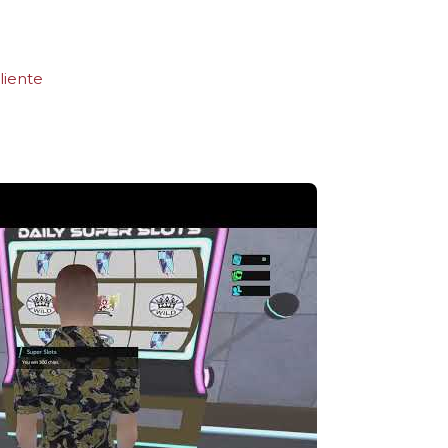
liente