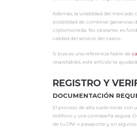
Además, la volatilidad del mercado c
posibilidad de combinar ganancias d
criptomoneda. No obstante, es funda
calidad del servicio del casino.
Si buscas una referencia fiable de
ca
respetables, este artículo te ayudar
REGISTRO Y VERI
DOCUMENTACIÓN REQU
El proceso de alta suele iniciar con
teléfono y una contraseña segura. D
de tu DNI o pasaporte y, en algunos