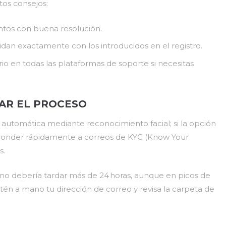
stos consejos:
ntos con buena resolución.
idan exactamente con los introducidos en el registro.
o en todas las plataformas de soporte si necesitas
AR EL PROCESO
 automática mediante reconocimiento facial; si la opción
esponder rápidamente a correos de KYC (Know Your
s.
a no debería tardar más de 24 horas, aunque en picos de
n a mano tu dirección de correo y revisa la carpeta de