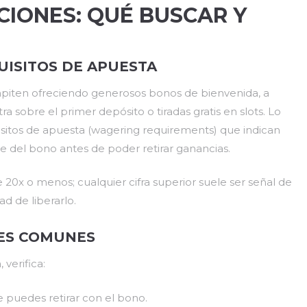
IONES: QUÉ BUSCAR Y
ISITOS DE APUESTA
piten ofreciendo generosos bonos de bienvenida, a
sobre el primer depósito o tiradas gratis en slots. Lo
isitos de apuesta (wagering requirements) que indican
e del bono antes de poder retirar ganancias.
 20x o menos; cualquier cifra superior suele ser señal de
d de liberarlo.
NES COMUNES
verifica:
 puedes retirar con el bono.