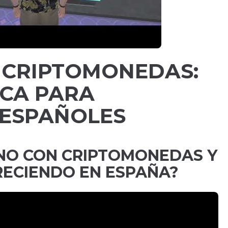
 CRIPTOMONEDAS:
ICA PARA
ESPAÑOLES
INO CON CRIPTOMONEDAS Y
RECIENDO EN ESPAÑA?