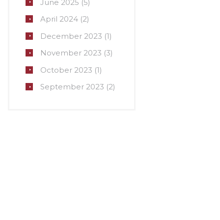
June
2025
(5)
April
2024
(2)
December
2023
(1)
November
2023
(3)
October
2023
(1)
September
2023
(2)