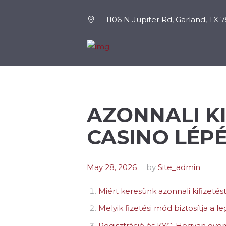
1106 N Jupiter Rd, Garland, TX 
AZONNALI KI
CASINO LÉPÉ
May 28, 2026
by
Site_admin
Miért keresünk azonnali kifizetés
Melyik fizetési mód biztosítja a l
Regisztráció és KYC: Hogyan gyors