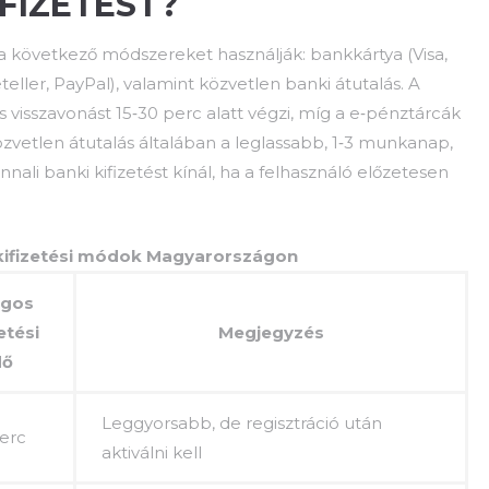
FIZETÉST?
 következő módszereket használják: bankkártya (Visa,
teller, PayPal), valamint közvetlen banki átutalás. A
 visszavonást 15‑30 perc alatt végzi, míg a e‑pénztárcák
özvetlen átutalás általában a leglassabb, 1‑3 munkanap,
nali banki kifizetést kínál, ha a felhasználó előzetesen
ifizetési módok Magyarországon
agos
etési
Megjegyzés
dő
Leggyorsabb, de regisztráció után
perc
aktiválni kell