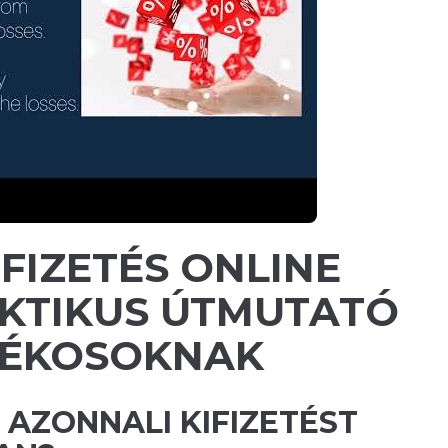
FIZETÉS ONLINE
AKTIKUS ÚTMUTATÓ
TÉKOSOKNAK
 AZONNALI KIFIZETÉST