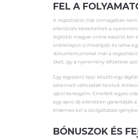
FEL A FOLYAMAT
A regisztráció már önmagában nem j
ellenőrzés késleltetheti a nyeremén
legtöbb magyar online kaszinó kér e
önéletrajzot (címkártyát) és néha eg
dokumentumokat már a regisztráció s
őket, így a nyeremény kifizetése azon
Egy egyszerű tipp: készíts egy dig
szkennelt változatait tárolod. Amikor 
újból keresgélni. Emellett egyes olda
egy apró díj ellenében garantálják a 2
érdemes ezt a szolgáltatást igénybe
BÓNUSZOK ÉS FE