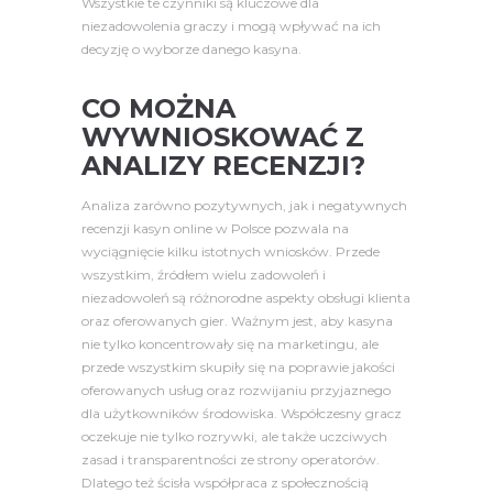
Wszystkie te czynniki są kluczowe dla
niezadowolenia graczy i mogą wpływać na ich
decyzję o wyborze danego kasyna.
CO MOŻNA
WYWNIOSKOWAĆ Z
ANALIZY RECENZJI?
Analiza zarówno pozytywnych, jak i negatywnych
recenzji kasyn online w Polsce pozwala na
wyciągnięcie kilku istotnych wniosków. Przede
wszystkim, źródłem wielu zadowoleń i
niezadowoleń są różnorodne aspekty obsługi klienta
oraz oferowanych gier. Ważnym jest, aby kasyna
nie tylko koncentrowały się na marketingu, ale
przede wszystkim skupiły się na poprawie jakości
oferowanych usług oraz rozwijaniu przyjaznego
dla użytkowników środowiska. Współczesny gracz
oczekuje nie tylko rozrywki, ale także uczciwych
zasad i transparentności ze strony operatorów.
Dlatego też ścisła współpraca z społecznością