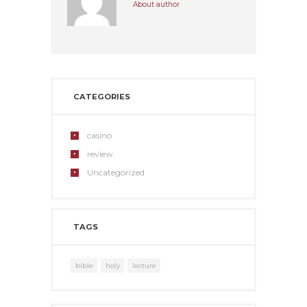
About author
CATEGORIES
casino
review
Uncategorized
TAGS
bible
holy
lecture