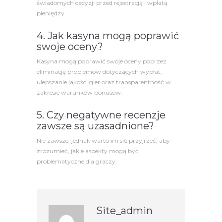
świadomych decyzji przed rejestracją i wpłatą
pieniędzy.
4. Jak kasyna mogą poprawić
swoje oceny?
Kasyna mogą poprawić swoje oceny poprzez
eliminację problemów dotyczących wypłat,
ulepszanie jakości gier oraz transparentność w
zakresie warunków bonusów.
5. Czy negatywne recenzje
zawsze są uzasadnione?
Nie zawsze, jednak warto im się przyjrzeć, aby
zrozumieć, jakie aspekty mogą być
problematyczne dla graczy.
Site_admin