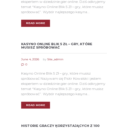
ekspertem w dziedzinie gier online. Dziś odkryjemy
temat “Kasyno Online Blik 5 Zł – gry, które musisz
spróbować”. Wybór najlepszego kasyna...
READ MORE
KASYNO ONLINE BLIK 5 ZŁ – GRY, KTÓRE
MUSISZ SPRÓBOWAĆ
June 4, 2026
by
Site_admin
0
Kasyno Online Blik 5 Zł – gry, które musisz
spróbować Nazywam się Piotr Kowalski i jestem
ekspertem w dziedzinie gier online. Dziś odkryjemy
temat “Kasyno Online Blik 5 Zł – gry, które musisz
spróbować”. Wybór najlepszego kasyna...
READ MORE
HISTORIE GRACZY KORZYSTAJĄCYCH Z 100