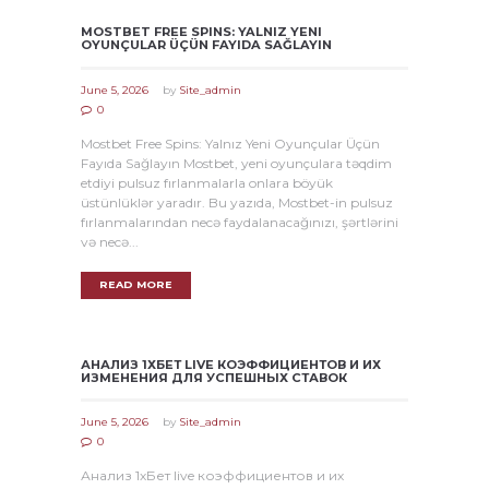
MOSTBET FREE SPINS: YALNIZ YENI
OYUNÇULAR ÜÇÜN FAYIDA SAĞLAYIN
June 5, 2026
by
Site_admin
0
Mostbet Free Spins: Yalnız Yeni Oyunçular Üçün
Fayıda Sağlayın Mostbet, yeni oyunçulara təqdim
etdiyi pulsuz fırlanmalarla onlara böyük
üstünlüklər yaradır. Bu yazıda, Mostbet-in pulsuz
fırlanmalarından necə faydalanacağınızı, şərtlərini
və necə...
READ MORE
АНАЛИЗ 1ХБЕТ LIVE КОЭФФИЦИЕНТОВ И ИХ
ИЗМЕНЕНИЯ ДЛЯ УСПЕШНЫХ СТАВОК
June 5, 2026
by
Site_admin
0
Анализ 1хБет live коэффициентов и их