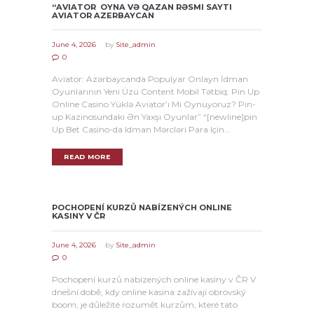
“AVIATOR ️ OYNA VƏ QAZAN RƏSMI SAYTI
AVIATOR AZERBAYCAN
June 4, 2026
by
Site_admin
0
Aviator: Azərbaycanda Populyar Onlayn İdman
Oyunlarının Yeni Üzü Content Mobil Tətbiq: Pin Up
Online Casino Yüklə Aviator’ı Mı Oynuyoruz? Pin-
up Kazinosundakı Ən Yaxşı Oyunlar” “[newline]pin
Up Bet Casino-da Idman Mərcləri Para Için...
READ MORE
POCHOPENÍ KURZŮ NABÍZENÝCH ONLINE
KASINY V ČR
June 4, 2026
by
Site_admin
0
Pochopení kurzů nabízených online kasiny v ČR V
dnešní době, kdy online kasina zažívají obrovský
boom, je důležité rozumět kurzům, které tato