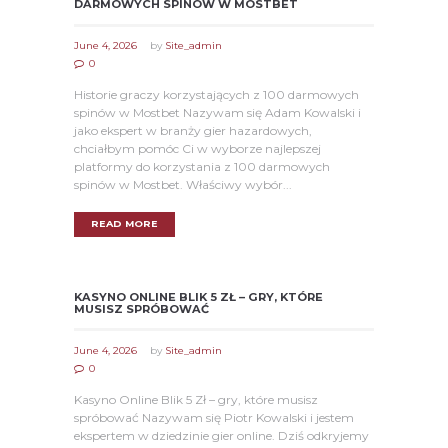
DARMOWYCH SPINÓW W MOSTBET
June 4, 2026
by
Site_admin
0
Historie graczy korzystających z 100 darmowych
spinów w Mostbet Nazywam się Adam Kowalski i
jako ekspert w branży gier hazardowych,
chciałbym pomóc Ci w wyborze najlepszej
platformy do korzystania z 100 darmowych
spinów w Mostbet. Właściwy wybór...
READ MORE
KASYNO ONLINE BLIK 5 ZŁ – GRY, KTÓRE
MUSISZ SPRÓBOWAĆ
June 4, 2026
by
Site_admin
0
Kasyno Online Blik 5 Zł – gry, które musisz
spróbować Nazywam się Piotr Kowalski i jestem
ekspertem w dziedzinie gier online. Dziś odkryjemy