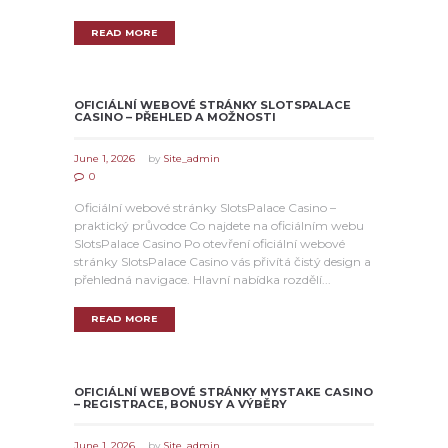
READ MORE
OFICIÁLNÍ WEBOVÉ STRÁNKY SLOTSPALACE
CASINO – PŘEHLED A MOŽNOSTI
June 1, 2026
by
Site_admin
0
Oficiální webové stránky SlotsPalace Casino –
praktický průvodce Co najdete na oficiálním webu
SlotsPalace Casino Po otevření oficiální webové
stránky SlotsPalace Casino vás přivítá čistý design a
přehledná navigace. Hlavní nabídka rozdělí...
READ MORE
OFICIÁLNÍ WEBOVÉ STRÁNKY MYSTAKE CASINO
– REGISTRACE, BONUSY A VÝBĚRY
June 1, 2026
by
Site_admin