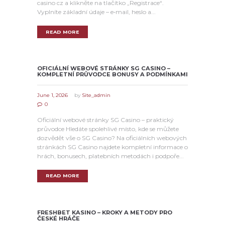
casino cz a klikněte na tlačítko „Registrace“.
Vyplníte základní údaje – e‑mail, heslo a...
READ MORE
OFICIÁLNÍ WEBOVÉ STRÁNKY SG CASINO –
KOMPLETNÍ PRŮVODCE BONUSY A PODMÍNKAMI
June 1, 2026
by
Site_admin
0
Oficiální webové stránky SG Casino – praktický
průvodce Hledáte spolehlivé místo, kde se můžete
dozvědět vše o SG Casino? Na oficiálních webových
stránkách SG Casino najdete kompletní informace o
hrách, bonusech, platebních metodách i podpoře...
READ MORE
FRESHBET KASINO – KROKY A METODY PRO
ČESKÉ HRÁČE