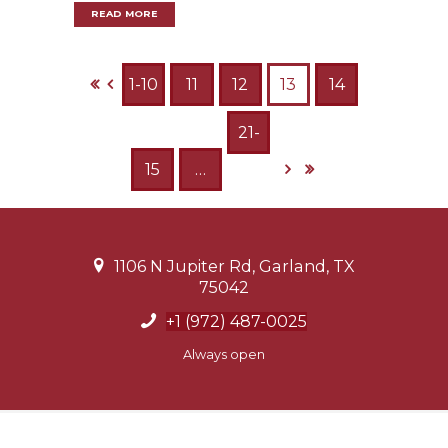
READ MORE
1-10
11
12
13
14
21-
15
…
23
1106 N Jupiter Rd, Garland, TX
75042
+1 (972) 487-0025
Always open